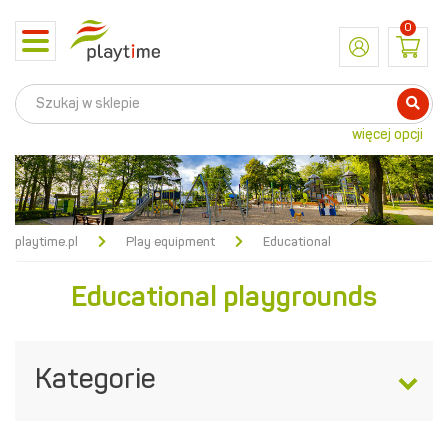
0
Toggle
navigation
więcej opcji
playtime.pl
Play equipment
Educational
Educational playgrounds
Kategorie