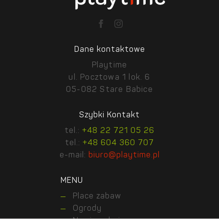
Dane kontaktowe
Playtime
ul. Pocztowa 1 lok. 6
05-082 Stare Babice
Szybki Kontakt
tel.:
+48 22 721 05 26
tel.:
+48 604 360 707
e-mail:
biuro@playtime.pl
MENU
Place zabaw
Ogrody