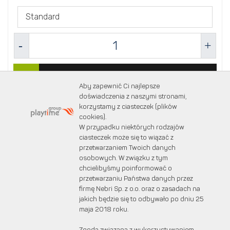
Standard
DO KOSZYKA
Aby zapewnić Ci najlepsze
doświadczenia z naszymi stronami,
korzystamy z ciasteczek (plików
cookies).
W przypadku niektórych rodzajów
ciasteczek może się to wiązać z
przetwarzaniem Twoich danych
osobowych. W związku z tym
chcielibyśmy poinformować o
przetwarzaniu Państwa danych przez
firmę Nebri Sp. z o.o. oraz o zasadach na
jakich będzie się to odbywało po dniu 25
maja 2018 roku.
Domek mini z Ksylofonem Robinia