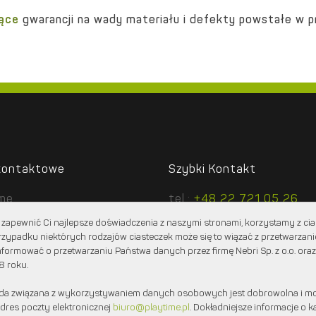
iące
gwarancji na wady materiału i defekty powstałe w pr
kontaktowe
Szybki Kontakt
ime
tel.:
+48 22 721 05 26
cztowa 1 lok. 6
tel.:
+48 604 360 707
zapewnić Ci najlepsze doświadczenia z naszymi stronami, korzystamy z cias
2 Stare Babice
e-mail:
biuro@playtime.pl
rzypadku niektórych rodzajów ciasteczek może się to wiązać z przetwarza
formować o przetwarzaniu Państwa danych przez firmę Nebri Sp. z o.o. oraz
8 roku.
da związana z wykorzystywaniem danych osobowych jest dobrowolna i mo
dres poczty elektronicznej
biuro@playtime.pl
. Dokładniejsze informacje o