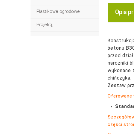
Plastikowe ogrodowe
Opis p
Projekty
Konstrukcj
betonu B30
przed dzia
narożniki 
wykonane z
chińczyka.
Zestaw prz
Oferowane 
Standa
Szczegółowe
części stro