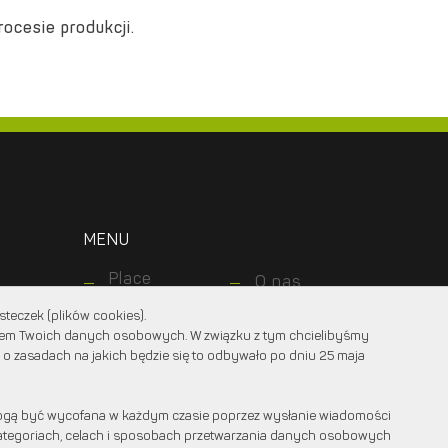
ocesie produkcji.
MENU
Place
O nas
zabaw
Dla
teczek (plików cookies).
Ogrody
klientów
niem Twoich danych osobowych. W związku z tym chcielibyśmy
Dla
Nawierzchnie
 o zasadach na jakich będzie się to odbywało po dniu 25 maja
projektantów
Realizacje
Kontakt z
nami
gą być wycofana w każdym czasie poprzez wysłanie wiadomości
 kategoriach, celach i sposobach przetwarzania danych osobowych