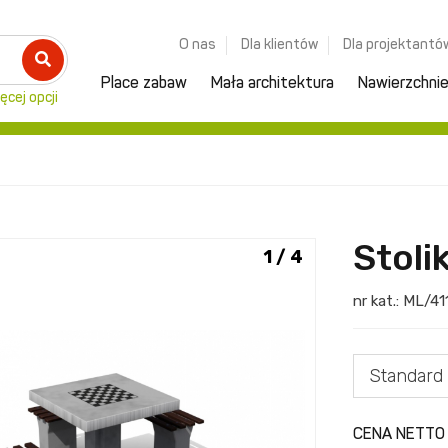
O nas
Dla klientów
Dla projektantó
Place zabaw
Mała architektura
Nawierzchni
ęcej opcji
Stoli
1 / 4
nr kat.:
ML/41
Standard
CENA NETTO