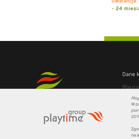
Gwarancja:
- 24 mies
Dane 
Playt
ul. Po
Aby 
05-08
W p
poin
201
Zgo
na a