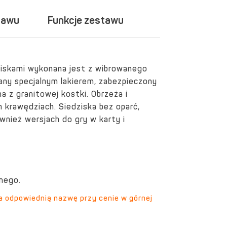
tawu
Funkcje zestawu
iskami wykonana jest z wibrowanego
any specjalnym lakierem, zabezpieczony
 z granitowej kostki. Obrzeża i
 krawędziach. Siedziska bez oparć,
nież wersjach do gry w karty i
nego.
a odpowiednią nazwę przy cenie w górnej