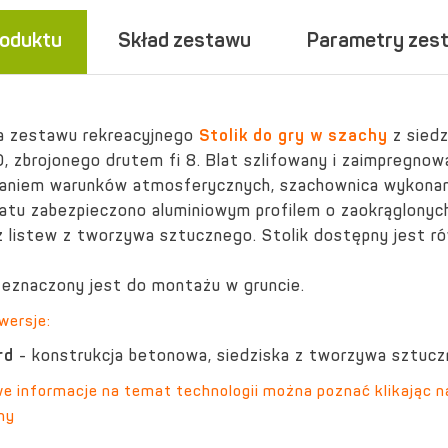
roduktu
Skład zestawu
Parametry zes
a zestawu rekreacyjnego
Stolik do gry w szachy
z siedz
, zbrojonego drutem fi 8. Blat szlifowany i zaimpregnow
łaniem warunków atmosferycznych, szachownica wykonana
blatu zabezpieczono aluminiowym profilem o zaokrąglonych
 listew z tworzywa sztucznego. Stolik dostępny jest rów
eznaczony jest do montażu w gruncie.
wersje:
rd
- konstrukcja betonowa, siedziska z tworzywa sztucz
 informacje na temat technologii można poznać klikając n
ny