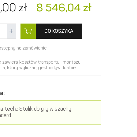
,
00
zł
8 546,
04
zł
DO KOSZYKA
ostępny na zamówienie
e zawiera kosztów transportu i montażu
ia, który wyliczany jest indywidualnie.
a:
a tech.:
Stolik do gry w szachy
ndard