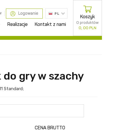
w
Logowanie
PL
Koszyk
0 produktów
e
Realizacje
Kontakt z nami
0, 00 PLN
k do gry w szachy
11
Standard
;
CENA BRUTTO