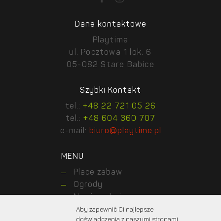
Dane kontaktowe
Playtime
ul. Pocztowa 1 lok. 6
05-082 Stare Babice
Szybki Kontakt
tel.:
+48 22 721 05 26
tel.:
+48 604 360 707
e-mail:
biuro@playtime.pl
MENU
Place zabaw
Ogrody
Nawierzchnie
Realizacje
Aby zapewnić Ci najlepsze
doświadczenia z naszymi stronami,