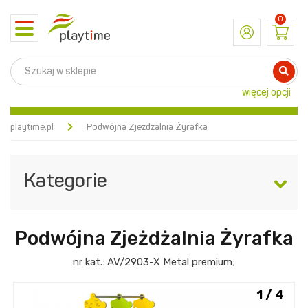
0
Toggle
navigation
więcej opcji
playtime.pl
Podwójna Zjeżdżalnia Żyrafka
Kategorie
Podwójna Zjeżdżalnia Żyrafka
nr kat.:
AV/2903-X
Metal premium
;
1 / 4