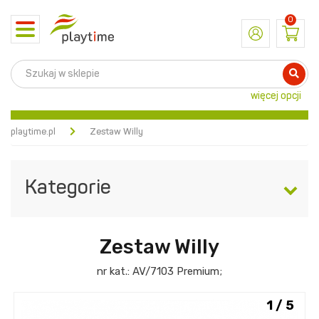
0
Toggle
navigation
więcej opcji
playtime.pl
Zestaw Willy
Kategorie
Zestaw Willy
nr kat.:
AV/7103
Premium
;
1 / 5