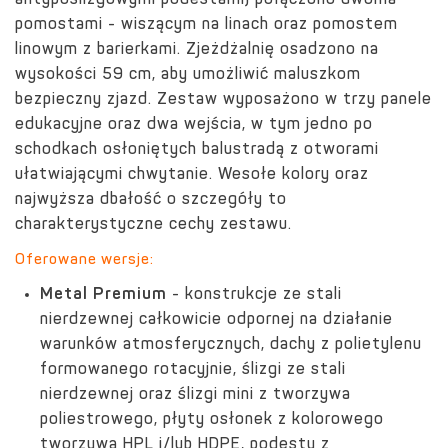
antypoślizgowymi podestami) połączono dwoma
pomostami - wiszącym na linach oraz pomostem
linowym z barierkami. Zjeżdżalnię osadzono na
wysokości 59 cm, aby umożliwić maluszkom
bezpieczny zjazd. Zestaw wyposażono w trzy panele
edukacyjne oraz dwa wejścia, w tym jedno po
schodkach osłoniętych balustradą z otworami
ułatwiającymi chwytanie. Wesołe kolory oraz
najwyższa dbałość o szczegóły to
charakterystyczne cechy zestawu.
Oferowane wersje:
Metal Premium
- konstrukcje ze stali
nierdzewnej całkowicie odpornej na działanie
warunków atmosferycznych, dachy z polietylenu
formowanego rotacyjnie, ślizgi ze stali
nierdzewnej oraz ślizgi mini z tworzywa
poliestrowego, płyty osłonek z kolorowego
tworzywa HPL i/lub HDPE, podesty z