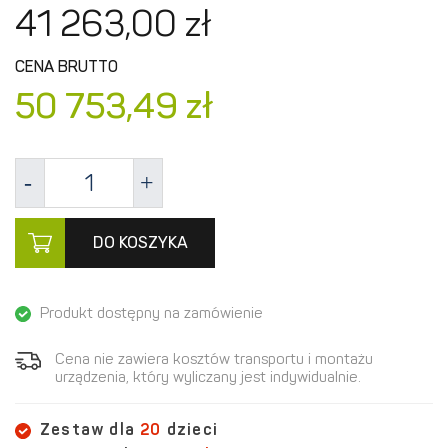
41 263,
00
zł
CENA BRUTTO
50 753,
49
zł
DO KOSZYKA
Produkt dostępny na zamówienie
Cena nie zawiera kosztów transportu i montażu
urządzenia, który wyliczany jest indywidualnie.
Zestaw dla
20
dzieci