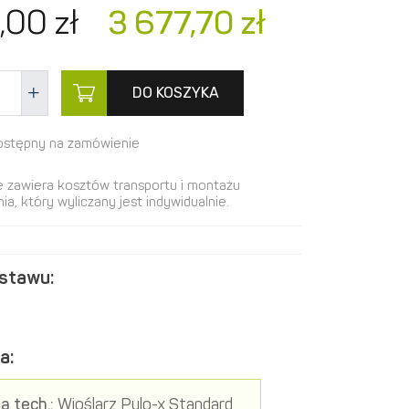
,
00
zł
3 677,
70
zł
DO KOSZYKA
ostępny na zamówienie
e zawiera kosztów transportu i montażu
ia, który wyliczany jest indywidualnie.
estawu:
a:
a tech.:
Wioślarz Pylo-x Standard