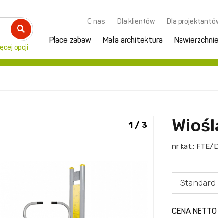
O nas
Dla klientów
Dla projektantó
Place zabaw
Mała architektura
Nawierzchni
ęcej opcji
Wiośl
1 / 3
nr kat.:
FTE/
Standard
CENA NETTO