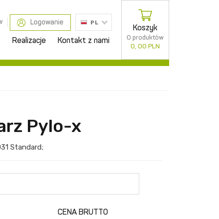
w
Logowanie
PL
Koszyk
0 produktów
e
Realizacje
Kontakt z nami
0, 00 PLN
arz Pylo-x
D31
Standard
;
CENA BRUTTO