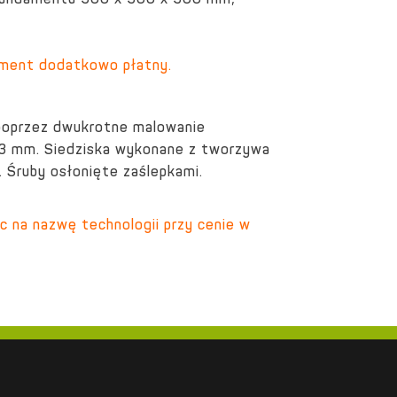
 fundamentu 500 x 500 x 500 mm;
lement dodatkowo płatny.
 poprzez dwukrotne malowanie
i 3 mm.
Siedziska
wykonane z tworzywa
.
Śruby osłonięte zaślepkami.
c na nazwę technologii przy cenie w