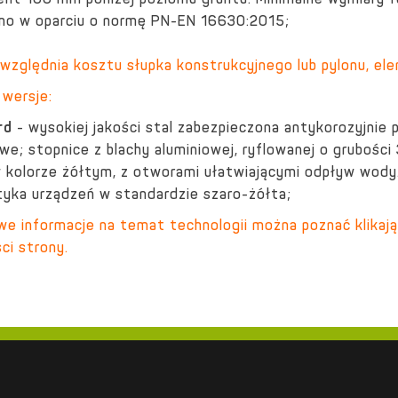
nt 100 mm poniżej poziomu gruntu. Minimalne wymiary
o w oparciu o normę PN-EN 16630:2015;
uwzględnia kosztu słupka konstrukcyjnego lub pylonu, e
wersje:
rd
- wysokiej jakości stal zabezpieczona antykorozyjnie
we; stopnice z blachy aluminiowej, ryflowanej o grubośc
 kolorze żółtym, z otworami ułatwiającymi odpływ wody
tyka urządzeń w standardzie szaro-żółta;
e informacje na temat technologii można poznać klikają
ci strony.