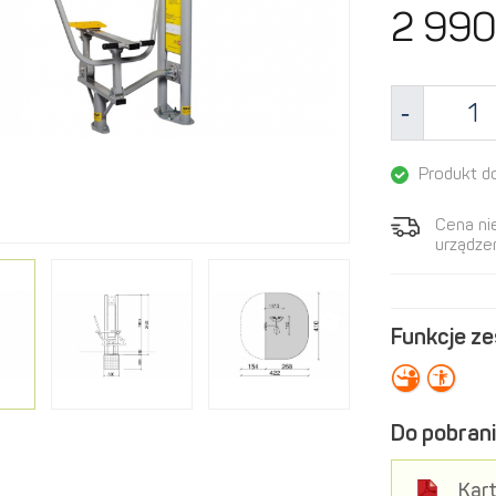
2 990
Produkt d
Cena ni
urządzen
Funkcje z
Do pobrani
Kart