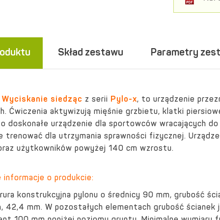
roduktu
Skład zestawu
Parametry zes
e
Wyciskanie siedząc
z serii
Pylo-x
, to urządzenie prze
ch.
Ćwiczenia aktywizują mięśnie grzbietu, klatki piersiow
o doskonałe urządzenie dla sportowców wracających do f
ie trenować dla utrzymania sprawności fizycznej.
Urządze
oraz użytkowników powyżej 140 cm wzrostu.
informacje o produkcie:
rura konstrukcyjna pylonu o średnicy 90 mm, grubość ści
, 42,4 mm. W pozostałych elementach grubość ścianek je