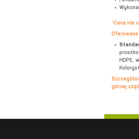
Fundame
Wykonan
*Cena nie 
Oferowane 
Standa
proszko
HDPE, w
Kolorys
Szczegółow
górnej częś