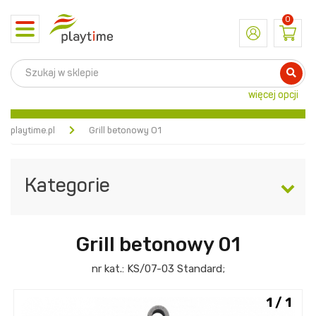
0
Toggle
navigation
więcej opcji
playtime.pl
Grill betonowy 01
Kategorie
Grill betonowy 01
nr kat.:
KS/07-03
Standard
;
1 / 1