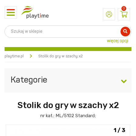
0
Toggle
navigation
więcej opcji
playtime.pl
Stolik do gry w szachy x2
Kategorie
Stolik do gry w szachy x2
nr kat.:
ML/5102
Standard
;
1 / 3