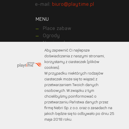
e-mail:
biuro@playtime.pl
MENU
Place zabaw
Ogrody
Nawierzchnie
Realizacje
Aby zapewnić Ci najlepsze
doświadczenia z naszymi stronami,
Kontakt z nami
korzystamy z ciasteczek (plików
O nas
cookies).
Dla klientów
W przypadku niektórych rodzajów
Dla projektantów
ciasteczek może się to wiązać z
przetwarzaniem Twoich danych
osobowych. W związku z tym
chcielibyśmy poinformować o
© 2025 PLAYTIME. Wszystkie prawa zastrzeżone.
przetwarzaniu Państwa danych przez
Projekt graficzny:
marcinprojekt.com
firmę Nebri Sp. z o.o. oraz o zasadach na
Created by:
Fabryka w chmurach
jakich będzie się to odbywało po dniu 25
maja 2018 roku.