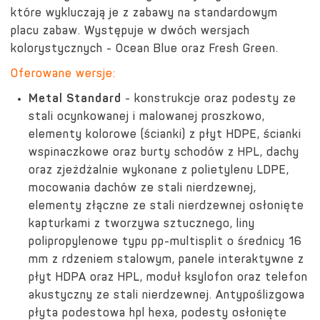
które wykluczają je z zabawy na standardowym
placu zabaw. Występuje w dwóch wersjach
kolorystycznych - Ocean Blue oraz Fresh Green.
Oferowane wersje:
Metal Standard
- konstrukcje oraz podesty ze
stali ocynkowanej i malowanej proszkowo,
elementy kolorowe (ścianki) z płyt HDPE, ścianki
wspinaczkowe oraz burty schodów z HPL, dachy
oraz zjeżdżalnie wykonane z polietylenu LDPE,
mocowania dachów ze stali nierdzewnej,
elementy złączne ze stali nierdzewnej osłonięte
kapturkami z tworzywa sztucznego, l
iny
polipropylenowe typu pp-multisplit o średnicy 16
mm z rdzeniem stalowym,
panele interaktywne z
płyt HDPA oraz HPL, moduł ksylofon oraz telefon
akustyczny ze stali nierdzewnej. Antypoślizgowa
płyta podestowa hpl hexa, podesty osłonięte