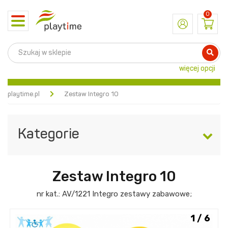
0
Toggle
navigation
więcej opcji
playtime.pl
Zestaw Integro 10
Kategorie
Zestaw Integro 10
nr kat.:
AV/1221
Integro zestawy zabawowe
;
1 / 6