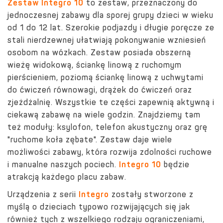
Zestaw Integro 10
to zestaw, przeznaczony do
jednoczesnej zabawy dla sporej grupy dzieci w wieku
od 1 do 12 lat. Szerokie podjazdy i długie poręcze ze
stali nierdzewnej ułatwiają pokonywanie wzniesień
osobom na wózkach. Zestaw posiada obszerną
wieżę widokową, ściankę linową z ruchomym
pierścieniem, poziomą ściankę linową z uchwytami
do ćwiczeń równowagi, drążek do ćwiczeń oraz
zjeżdżalnię. Wszystkie te części zapewnią aktywną i
ciekawą zabawę na wiele godzin. Znajdziemy tam
też moduły: ksylofon, telefon akustyczny oraz grę
"ruchome koła zębate". Zestaw daje wiele
możliwości zabawy, która rozwija zdolności ruchowe
i manualne naszych pociech.
Integro 10
będzie
atrakcją każdego placu zabaw.
Urządzenia z serii
Integro
zostały stworzone z
myślą o dzieciach typowo rozwijających się jak
również tych z wszelkiego rodzaju ograniczeniami,