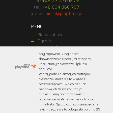
tel.:
+48 22 721 05 26
tel.:
+48 604 360 707
e-mail:
biuro@playtime.pl
MENU
Place zabaw
Ogrody
Nawierzchnie
Realizacje
Aby zapewnić Ci najlepsze
doświadczenia z naszymi stronami,
Kontakt z nami
korzystamy z ciasteczek (plików
O nas
cookies).
Dla klientów
W przypadku niektórych rodzajów
Dla projektantów
ciasteczek może się to wiązać z
przetwarzaniem Twoich danych
osobowych. W związku z tym
chcielibyśmy poinformować o
© 2025 PLAYTIME. Wszystkie prawa zastrzeżone.
przetwarzaniu Państwa danych przez
Projekt graficzny:
marcinprojekt.com
firmę Nebri Sp. z o.o. oraz o zasadach na
Created by:
Fabryka w chmurach
jakich będzie się to odbywało po dniu 25