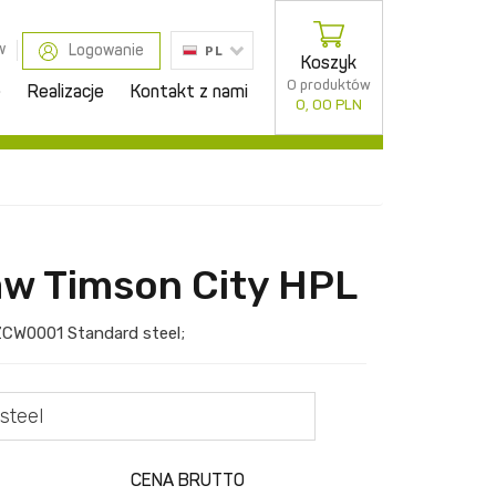
w
Logowanie
PL
Koszyk
0 produktów
e
Realizacje
Kontakt z nami
0, 00 PLN
w Timson City HPL
ZCW0001
Standard steel
;
steel
CENA BRUTTO