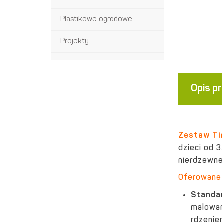
Plastikowe ogrodowe
Projekty
Opis p
Zestaw Ti
dzieci od 
nierdzewne
Oferowane 
Standa
malowan
rdzenie