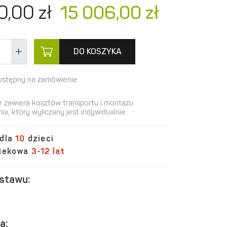
0,
00
zł
15 006,
00
zł
DO KOSZYKA
ostępny na zamówienie
e zawiera kosztów transportu i montażu
ia, który wyliczany jest indywidualnie.
 dla
10
dzieci
wiekowa
3-12 lat
estawu:
a: