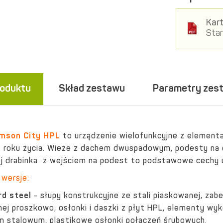
Kart
Stan
roduktu
Skład zestawu
Parametry zes
mson City HPL
to urządzenie wielofunkcyjne z elemen
3. roku życia. Wieże z dachem dwuspadowym, podesty na d
j drabinka z wejściem na podest to podstawowe cechy 
wersje:
rd steel
- słupy konstrukcyjne ze stali piaskowanej, z
ej proszkowo, osłonki i daszki z płyt HPL, elementy wyk
m stalowym, plastikowe osłonki połączeń śrubowych.