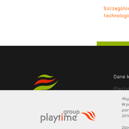
Szczegółow
technologii
Dane 
Playt
ul. Po
Aby 
05-08
W p
poin
201
Zgo