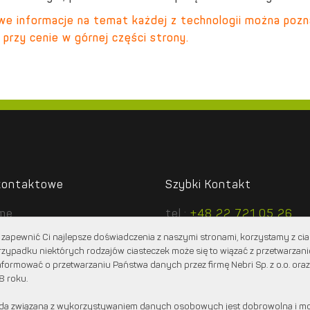
e informacje na temat każdej z technologii można pozn
 przy cenie w górnej części strony.
kontaktowe
Szybki Kontakt
ime
tel.:
+48 22 721 05 26
cztowa 1 lok. 6
tel.:
+48 604 360 707
zapewnić Ci najlepsze doświadczenia z naszymi stronami, korzystamy z cias
2 Stare Babice
e-mail:
biuro@playtime.pl
rzypadku niektórych rodzajów ciasteczek może się to wiązać z przetwarza
formować o przetwarzaniu Państwa danych przez firmę Nebri Sp. z o.o. oraz
8 roku.
da związana z wykorzystywaniem danych osobowych jest dobrowolna i mo