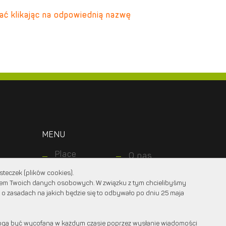
ać klikając na odpowiednią nazwę
MENU
Place
O nas
zabaw
Dla
teczek (plików cookies).
Ogrody
klientów
niem Twoich danych osobowych. W związku z tym chcielibyśmy
Dla
Nawierzchnie
 o zasadach na jakich będzie się to odbywało po dniu 25 maja
projektantów
Realizacje
Kontakt z
nami
gą być wycofana w każdym czasie poprzez wysłanie wiadomości