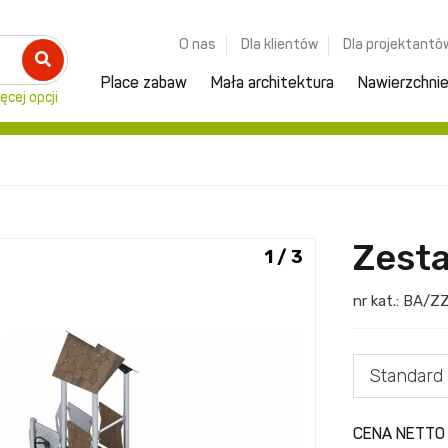
O nas
Dla klientów
Dla projektantó
Place zabaw
Mała architektura
Nawierzchni
ęcej opcji
Zesta
1 / 3
nr kat.:
BA/Z
Standard 
CENA NETTO