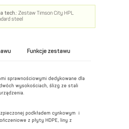
a tech.:
Zestaw Timson City HPL
dard steel
tawu
Funkcje zestawu
tami sprawnościowymi dedykowane dla
wóch wysokościach, ślizg ze stali
urządzenia.
abezpieczonej podkładem cynkowym i
ończeniowe z płyty HDPE, liny z