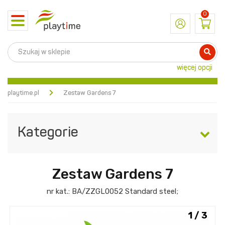
0
Toggle
navigation
więcej opcji
playtime.pl
Zestaw Gardens 7
Kategorie
Zestaw Gardens 7
nr kat.:
BA/ZZGL0052
Standard steel
;
1 / 3