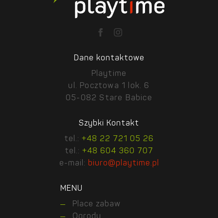
Dane kontaktowe
Playtime
ul. Pocztowa 1 lok. 6
05-082 Stare Babice
Szybki Kontakt
tel.:
+48 22 721 05 26
tel.:
+48 604 360 707
e-mail:
biuro@playtime.pl
MENU
Place zabaw
Ogrody