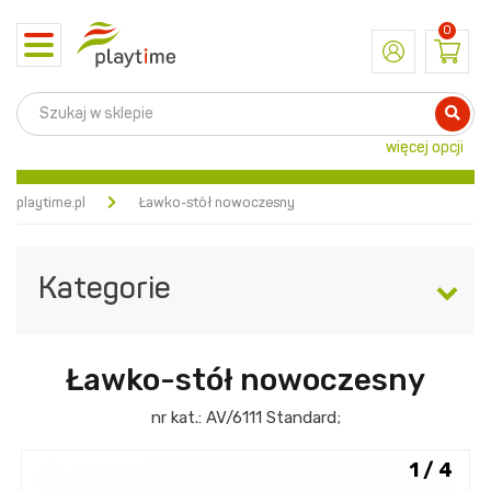
0
Toggle
navigation
więcej opcji
playtime.pl
Ławko-stół nowoczesny
Kategorie
Ławko-stół nowoczesny
nr kat.:
AV/6111
Standard
;
1 / 4