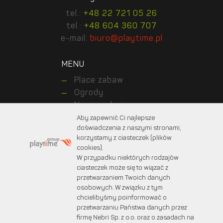
tel.:
+48 22 721 05 26
tel.:
+48 604 360 707
e-mail:
biuro@playtime.pl
MENU
Place zabaw
Ogrody
Nawierzchnie
Realizacje
Aby zapewnić Ci najlepsze
doświadczenia z naszymi stronami,
Kontakt z nami
korzystamy z ciasteczek (plików
O nas
cookies).
Dla klientów
W przypadku niektórych rodzajów
Dla projektantów
ciasteczek może się to wiązać z
przetwarzaniem Twoich danych
osobowych. W związku z tym
chcielibyśmy poinformować o
© 2025 PLAYTIME. Wszystkie prawa zastrzeżone.
przetwarzaniu Państwa danych przez
Projekt graficzny:
marcinprojekt.com
firmę Nebri Sp. z o.o. oraz o zasadach na
Created by:
Fabryka w chmurach