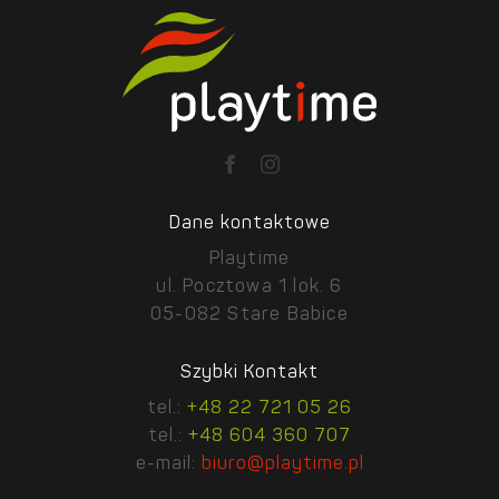
Dane kontaktowe
Playtime
ul. Pocztowa 1 lok. 6
05-082 Stare Babice
Szybki Kontakt
tel.:
+48 22 721 05 26
tel.:
+48 604 360 707
e-mail:
biuro@playtime.pl