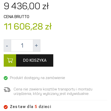
9 436,
00
zł
CENA BRUTTO
11 606,
28
zł
DO KOSZYKA
Produkt dostępny na zamówienie
Cena nie zawiera kosztów transportu i montażu
urządzenia, który wyliczany jest indywidualnie.
Zestaw dla
5
dzieci