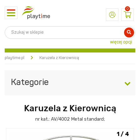
0
Toggle
navigation
więcej opcji
playtime.pl
Karuzela z Kierownicą
Kategorie
Karuzela z Kierownicą
nr kat.:
AV/4002
Metal standard
;
1 / 4