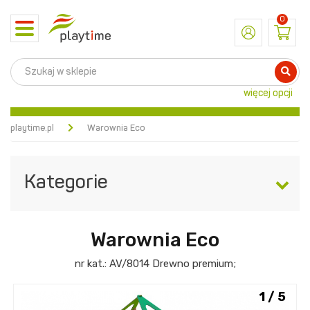
0
Toggle
navigation
więcej opcji
playtime.pl
Warownia Eco
Kategorie
Warownia Eco
nr kat.:
AV/8014
Drewno premium
;
1 / 5