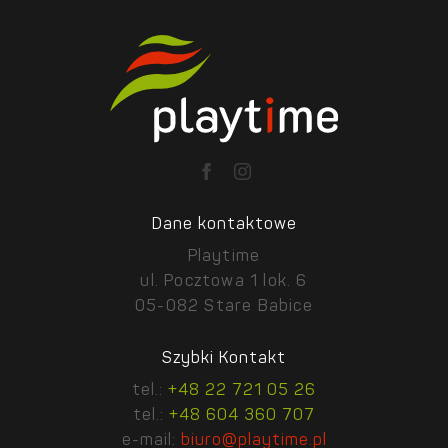
Dane kontaktowe
Playtime
ul. Pocztowa 1 lok. 6
05-082 Stare Babice
Szybki Kontakt
tel.:
+48 22 721 05 26
tel.:
+48 604 360 707
e-mail:
biuro@playtime.pl