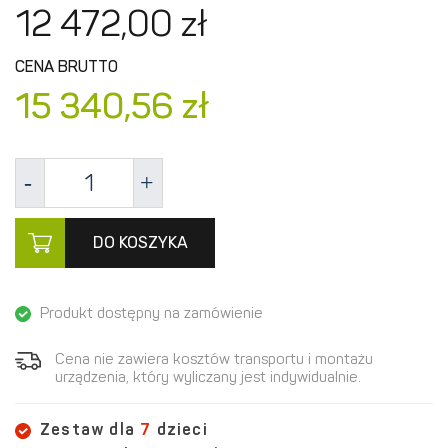
12 472,
00
zł
CENA BRUTTO
15 340,
56
zł
DO KOSZYKA
Produkt dostępny na zamówienie
Cena nie zawiera kosztów transportu i montażu
urządzenia, który wyliczany jest indywidualnie.
Zestaw dla
7
dzieci