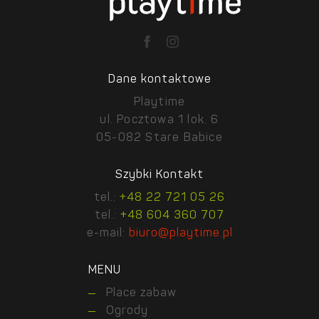
Dane kontaktowe
Playtime
ul. Pocztowa 1 lok. 6
05-082 Stare Babice
Szybki Kontakt
tel.:
+48 22 721 05 26
tel.:
+48 604 360 707
e-mail:
biuro@playtime.pl
MENU
Place zabaw
Ogrody