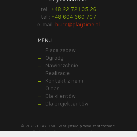
tel.:
+48 22 721 05 26
tel.:
+48 604 360 707
e-mail:
biuro@playtime.pl
MENU
Place zabaw
Ogrody
Nawierzchnie
Realizacje
Kontakt z nami
O nas
Dla klientów
Dla projektantów
© 2025 PLAYTIME. Wszystkie prawa zastrzeżone.
Projekt graficzny:
marcinprojekt.com