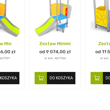
w Mio
Zestaw Minimi
Zest
56,
00
zł
od 9 074,
00
zł
od 11 5
 AV/7101
nr kat.: AV/7122
nr kat.
 KOSZYKA
DO KOSZYKA
D