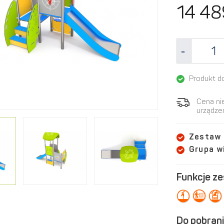
14 48
Produkt d
Cena ni
urządzen
Zestaw
Grupa 
Funkcje z
Do pobrani