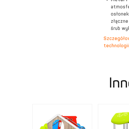
Metal 
atmosfe
osłonek
złączne
śrub wy
Szczegółow
technologii
Inn