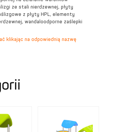
dpornej na działanie warunków
izgi ze stali nierdzewnej, płyty
ślizgowe z płyty HPL, elementy
nierdzewnej, wandaloodporne zaślepki
ać klikając na odpowiednią nazwę
orii