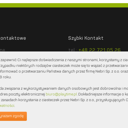
kontaktowe
Szybki Kontakt
ime
tel.:
+48 22 721 05 26
cztowa 1 lok. 6
tel.:
+48 604 360 707
zapewnić Ci najlepsze doświadczenia z naszymi stronami, korzystamy z cias
2 Stare Babice
e-mail:
biuro@playtime.pl
rzypadku niektórych rodzajów ciasteczek może się to wiązać z przetwarza
formować o przetwarzaniu Państwa danych przez firmę Nebri Sp. z o.o. oraz
8 roku.
da związana z wykorzystywaniem danych osobowych jest dobrowolna i mo
dres poczty elektronicznej
biuro@playtime.pl
. Dokładniejsze informacje o
 zasadach korzystania z ciasteczek przez Nebri Sp. z o.o., przysługujących C
watności
.
yrażam zgodę