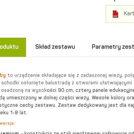
Kart
roduktu
Skład zestawu
Parametry zes
oby
to urządzenie składające się z zadaszonej wieży
,
poł
 schodki osłonięte balustradą z otworami ułatwiającymi
ę osadzoną na wysok
ości 90 cm, cztery panele edukacyjne 
ladą umieszczony w dolnej części wieży. Wesołe kolory o
styczne cechy zestawu. Zestaw dedykowany jest dla n
eku 1-8 lat.
wersje: