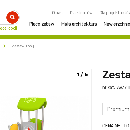
O nas
Dla klientów
Dla projektantó
Place zabaw
Mała architektura
Nawierzchni
ęcej opcji
Zestaw Toby
Zest
1 / 5
nr kat.:
AV/71
Premium
CENA NETTO