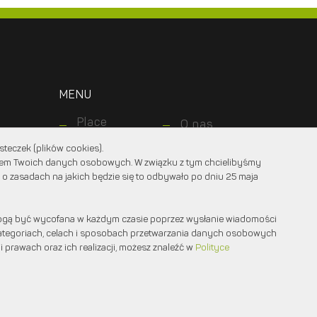
MENU
Place
O nas
zabaw
Dla
teczek (plików cookies).
Ogrody
klientów
niem Twoich danych osobowych. W związku z tym chcielibyśmy
Dla
Nawierzchnie
 o zasadach na jakich będzie się to odbywało po dniu 25 maja
projektantów
Realizacje
Kontakt z
nami
gą być wycofana w każdym czasie poprzez wysłanie wiadomości
 kategoriach, celach i sposobach przetwarzania danych osobowych
i prawach oraz ich realizacji, możesz znaleźć w
Polityce
Projekt graficzny:
marcinprojekt.com
Created by:
Fabryka w chmurach