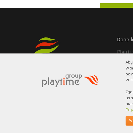
Dane 
Playt
ul. Po
Aby 
05-08
W p
poin
201
Zgo
na a
oraz
Pry
© 2025 PLAYTIME. Wszystkie prawa zastrzeżone.
W