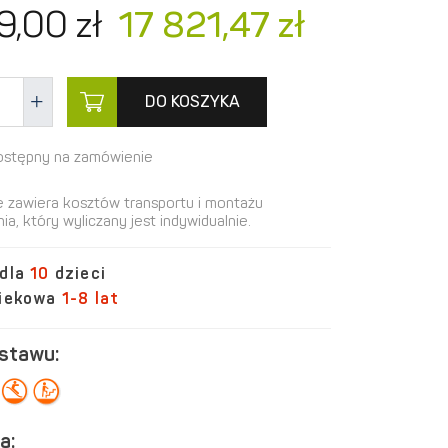
9,
00
zł
17 821,
47
zł
DO KOSZYKA
ostępny na zamówienie
e zawiera kosztów transportu i montażu
ia, który wyliczany jest indywidualnie.
 dla
10
dzieci
wiekowa
1-8 lat
estawu:
a: