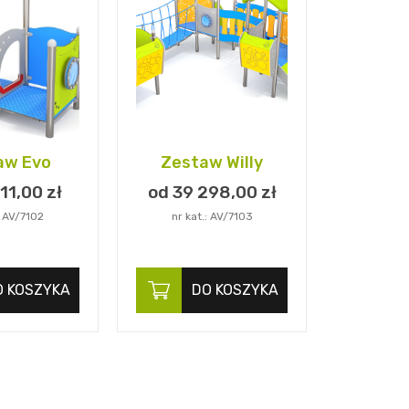
aw Evo
Zestaw Willy
11,
00
zł
od 39 298,
00
zł
: AV/7102
nr kat.: AV/7103
O KOSZYKA
DO KOSZYKA