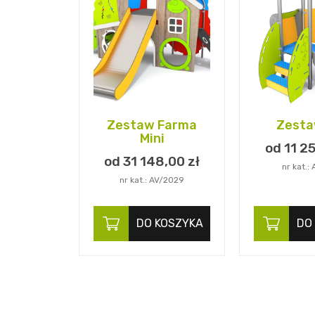
Zestaw Farma
Zesta
Mini
od 11 2
od 31 148,
00
zł
nr kat.:
nr kat.: AV/2029
DO KOSZYKA
DO