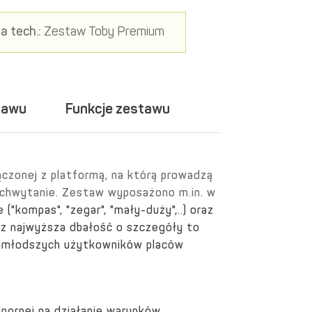
a tech.:
Zestaw Toby Premium
tawu
Funkcje zestawu
ączonej z platformą, na którą prowadzą
 chwytanie.
Zestaw wyposażono m.in. w
("kompas", "zegar", "mały-duży",..) oraz
raz najwyższa dbałość o szczegóły to
ajmłodszych użytkowników placów