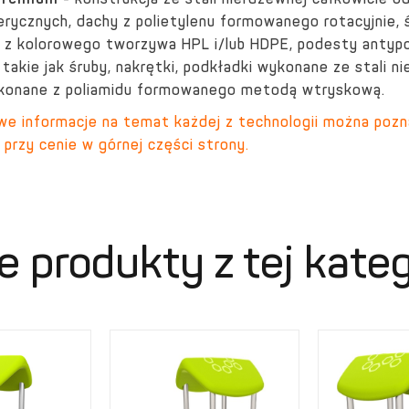
Premium
- konstrukcja ze stali nierdzewnej całkowicie o
rycznych, dachy z polietylenu formowanego rotacyjnie, śl
 z kolorowego tworzywa HPL i/lub HDPE, podesty antypo
 takie jak śruby, nakrętki, podkładki wykonane ze stali 
konane z poliamidu formowanego metodą wtryskową.
e informacje na temat każdej z technologii można pozn
 przy cenie w górnej części strony.
e produkty z tej kateg