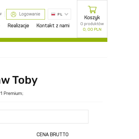
w
Logowanie
PL
Koszyk
0 produktów
e
Realizacje
Kontakt z nami
0, 00 PLN
aw Toby
11
Premium
;
CENA BRUTTO