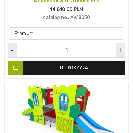
A sandbox with a house Eco
14 818,
00
PLN
catalog no.:
AV/8050
Premium
DO KOSZYKA