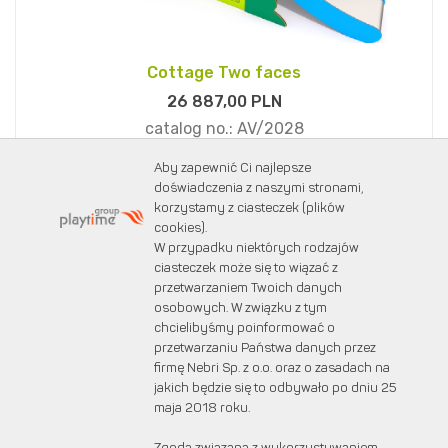
Cottage Two faces
26 887,
00
PLN
catalog no.:
AV/2028
Aby zapewnić Ci najlepsze
Premium
doświadczenia z naszymi stronami,
korzystamy z ciasteczek (plików
cookies).
W przypadku niektórych rodzajów
ciasteczek może się to wiązać z
przetwarzaniem Twoich danych
DO KOSZYKA
osobowych. W związku z tym
chcielibyśmy poinformować o
przetwarzaniu Państwa danych przez
firmę Nebri Sp. z o.o. oraz o zasadach na
jakich będzie się to odbywało po dniu 25
maja 2018 roku.