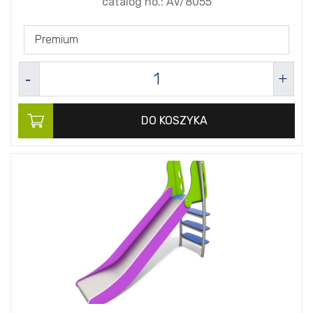
catalog no.:
AV/8055
Premium
DO KOSZYKA