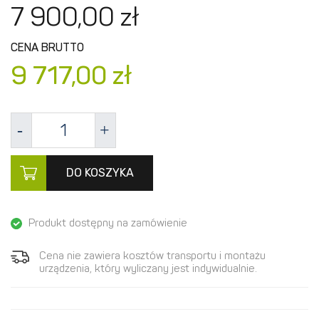
7 900,
00
zł
CENA BRUTTO
9 717,
00
zł
DO KOSZYKA
Produkt dostępny na zamówienie
Cena nie zawiera kosztów transportu i montażu
urządzenia, który wyliczany jest indywidualnie.