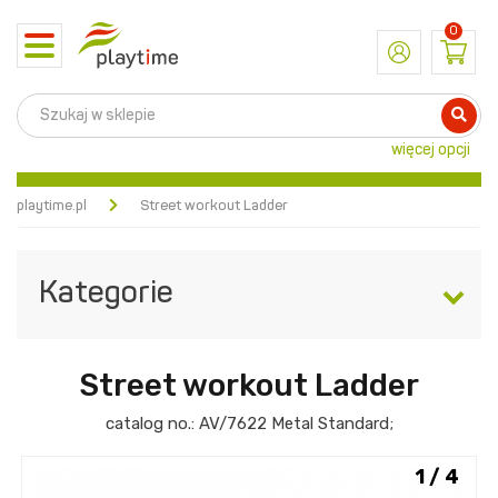
0
Toggle
navigation
więcej opcji
playtime.pl
Street workout Ladder
Kategorie
Street workout Ladder
catalog no.:
AV/7622
Metal Standard
;
1 / 4