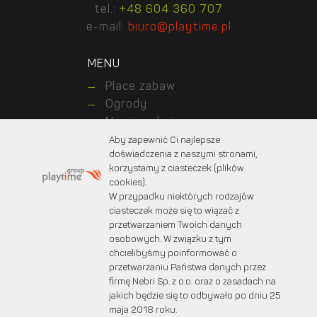
tel.:
+48 604 360 707
e-mail:
biuro@playtime.pl
MENU
Place zabaw
Ogrody
Nawierzchnie
Realizations
Aby zapewnić Ci najlepsze
doświadczenia z naszymi stronami,
Kontakt z nami
korzystamy z ciasteczek (plików
About us
cookies).
For customers
W przypadku niektórych rodzajów
For designers
ciasteczek może się to wiązać z
przetwarzaniem Twoich danych
osobowych. W związku z tym
chcielibyśmy poinformować o
© 2025 PLAYTIME. Wszystkie prawa zastrzeżone.
przetwarzaniu Państwa danych przez
Projekt graficzny:
marcinprojekt.com
firmę Nebri Sp. z o.o. oraz o zasadach na
Created by:
Fabryka w chmurach
jakich będzie się to odbywało po dniu 25
maja 2018 roku.