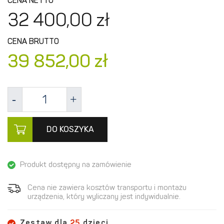
CENA NETTO
32 400,
00
zł
CENA BRUTTO
39 852,
00
zł
DO KOSZYKA
Produkt dostępny na zamówienie
Cena nie zawiera kosztów transportu i montażu
urządzenia, który wyliczany jest indywidualnie.
Zestaw dla
25
dzieci