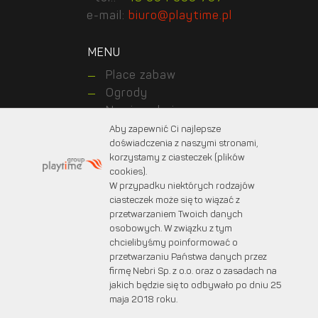
e-mail:
biuro@playtime.pl
MENU
Place zabaw
Ogrody
Nawierzchnie
Realizations
Aby zapewnić Ci najlepsze
doświadczenia z naszymi stronami,
Kontakt z nami
korzystamy z ciasteczek (plików
About us
cookies).
For customers
W przypadku niektórych rodzajów
For designers
ciasteczek może się to wiązać z
przetwarzaniem Twoich danych
osobowych. W związku z tym
chcielibyśmy poinformować o
© 2025 PLAYTIME. Wszystkie prawa zastrzeżone.
przetwarzaniu Państwa danych przez
Projekt graficzny:
marcinprojekt.com
firmę Nebri Sp. z o.o. oraz o zasadach na
Created by:
Fabryka w chmurach
jakich będzie się to odbywało po dniu 25
maja 2018 roku.