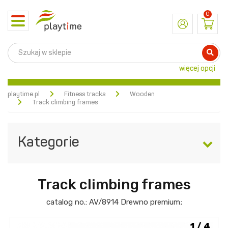
0
Toggle
navigation
więcej opcji
playtime.pl
Fitness tracks
Wooden
Track climbing frames
Kategorie
Track climbing frames
catalog no.:
AV/8914
Drewno premium
;
1 / 4