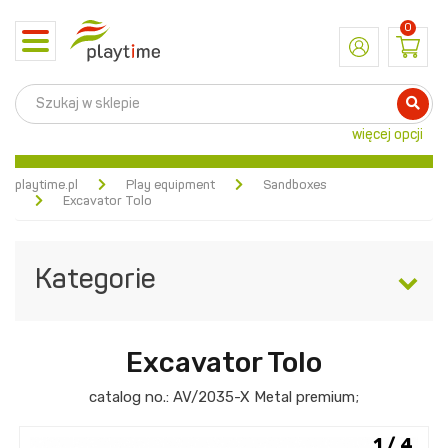
0
Toggle
navigation
więcej opcji
playtime.pl
Play equipment
Sandboxes
Excavator Tolo
Kategorie
Excavator Tolo
catalog no.:
AV/2035-X
Metal premium
;
1 / 4