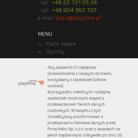
tel.:
+48 22 721 05 26
tel.:
+48 604 360 707
e-mail:
biuro@playtime.pl
MENU
Place zabaw
Ogrody
Nawierzchnie
Realizations
Aby zapewnić Ci najlepsze
doświadczenia z naszymi stronami,
Kontakt z nami
korzystamy z ciasteczek (plików
About us
cookies).
For customers
W przypadku niektórych rodzajów
For designers
ciasteczek może się to wiązać z
przetwarzaniem Twoich danych
osobowych. W związku z tym
chcielibyśmy poinformować o
© 2025 PLAYTIME. Wszystkie prawa zastrzeżone.
przetwarzaniu Państwa danych przez
Projekt graficzny:
marcinprojekt.com
firmę Nebri Sp. z o.o. oraz o zasadach na
Created by:
Fabryka w chmurach
jakich będzie się to odbywało po dniu 25