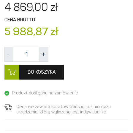
4 869,
00
zł
CENA BRUTTO
5 988,
87
zł
DO KOSZYKA
Produkt dostępny na zamówienie
Cena nie zawiera kosztów transportu i montażu
urządzenia, który wyliczany jest indywidualnie.