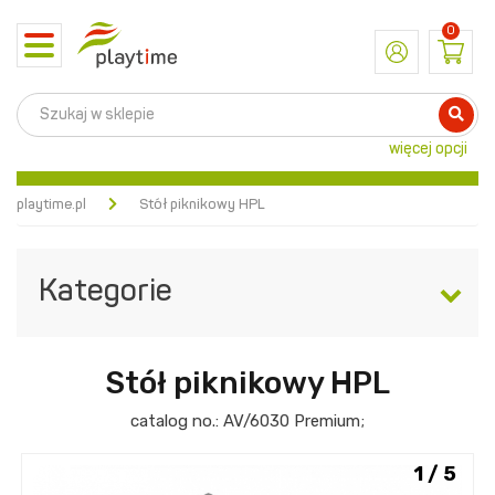
0
Toggle
navigation
więcej opcji
playtime.pl
Stół piknikowy HPL
Kategorie
Stół piknikowy HPL
catalog no.:
AV/6030
Premium
;
1 / 5