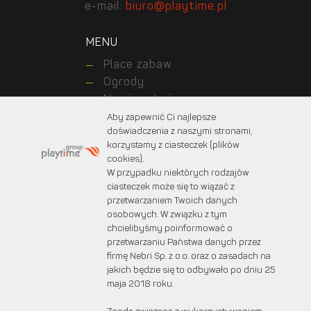
e-mail:
biuro@playtime.pl
MENU
Place zabaw
Ogrody
Nawierzchnie
Realizations
Aby zapewnić Ci najlepsze
doświadczenia z naszymi stronami,
Kontakt z nami
korzystamy z ciasteczek (plików
About us
cookies).
For customers
W przypadku niektórych rodzajów
For designers
ciasteczek może się to wiązać z
przetwarzaniem Twoich danych
osobowych. W związku z tym
chcielibyśmy poinformować o
© 2025 PLAYTIME. Wszystkie prawa zastrzeżone.
przetwarzaniu Państwa danych przez
Projekt graficzny:
marcinprojekt.com
firmę Nebri Sp. z o.o. oraz o zasadach na
Created by:
Fabryka w chmurach
jakich będzie się to odbywało po dniu 25
maja 2018 roku.