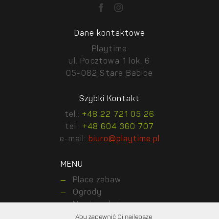
Dane kontaktowe
Playtime
ul. Pocztowa 1 lok. 6
05-082 Stare Babice
Szybki Kontakt
tel.:
+48 22 721 05 26
tel.:
+48 604 360 707
e-mail:
biuro@playtime.pl
MENU
Place zabaw
Ogrody
Nawierzchnie
Realizations
Aby zapewnić Ci najlepsze