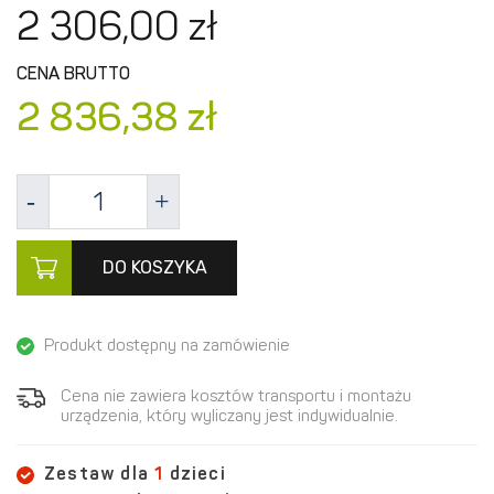
2 306,
00
zł
CENA BRUTTO
2 836,
38
zł
DO KOSZYKA
Produkt dostępny na zamówienie
Cena nie zawiera kosztów transportu i montażu
urządzenia, który wyliczany jest indywidualnie.
Zestaw dla
1
dzieci