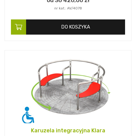
od 36 426,
00
zł
nr kat.: AV/4078
DO KOSZYKA
Karuzela integracyjna Klara