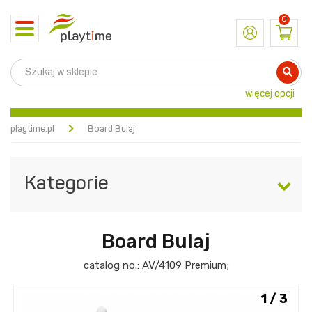
0
Toggle
navigation
więcej opcji
playtime.pl
Board Bulaj
Kategorie
Board Bulaj
catalog no.:
AV/4109
Premium
;
1 / 3