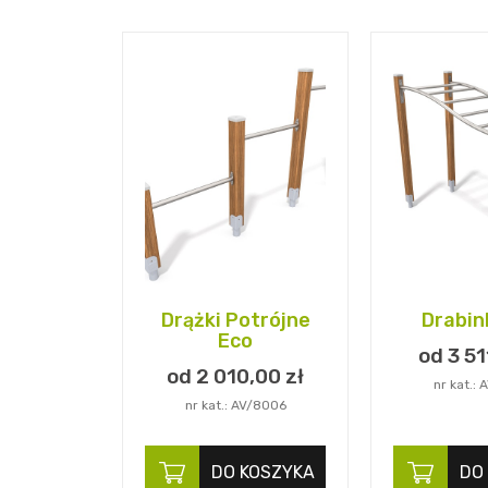
Drążki Potrójne
Drabin
Eco
od 3 51
od 2 010,
00
zł
nr kat.:
nr kat.: AV/8006
DO KOSZYKA
DO