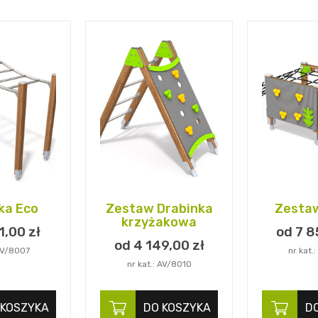
ka Eco
Zestaw Drabinka
Zestaw
krzyżakowa
1,
00
zł
od 7 8
od 4 149,
00
zł
 AV/8007
nr kat.
nr kat.: AV/8010
 KOSZYKA
DO KOSZYKA
D