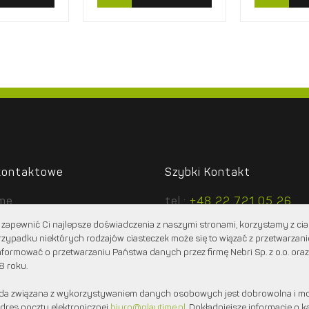
kontaktowe
Szybki Kontakt
ime
tel.:
+48 22 721 05 26
cztowa 1 lok. 6
tel.:
+48 604 360 707
zapewnić Ci najlepsze doświadczenia z naszymi stronami, korzystamy z cias
2 Stare Babice
e-mail:
biuro@playtime.pl
rzypadku niektórych rodzajów ciasteczek może się to wiązać z przetwarza
formować o przetwarzaniu Państwa danych przez firmę Nebri Sp. z o.o. oraz
8 roku.
da związana z wykorzystywaniem danych osobowych jest dobrowolna i mo
dres poczty elektronicznej
biuro@playtime.pl
. Dokładniejsze informacje o