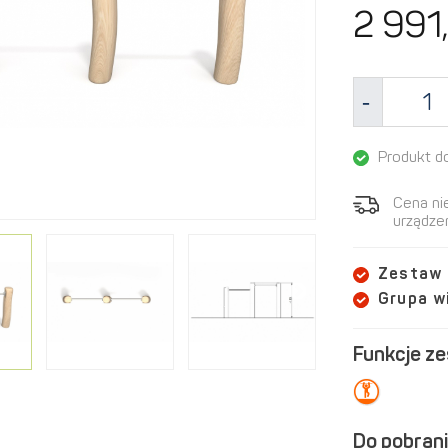
2 991,
Produkt d
Cena ni
urządzen
Zestaw
Grupa 
Funkcje z
Do pobrani