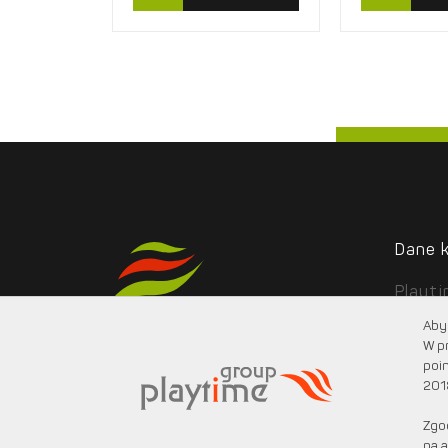
Dane 
Playt
ul. Po
Aby 
05-08
W p
poin
201
Zgo
na a