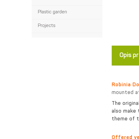
Plastic garden
Projects
Opis p
Robinia D
mounted at
The origina
also make t
theme of th
Offered ve