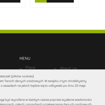
MENU
Place
About us
zabaw
For
teczek (plików cookies).
Ogrody
customers
niem Twoich danych osobowych. W związku z tym chcielibyśmy
For
Nawierzchnie
 o zasadach na jakich będzie się to odbywało po dniu 25 maja
designers
Realizations
Kontakt z
nami
gą być wycofana w każdym czasie poprzez wysłanie wiadomości
 kategoriach, celach i sposobach przetwarzania danych osobowych