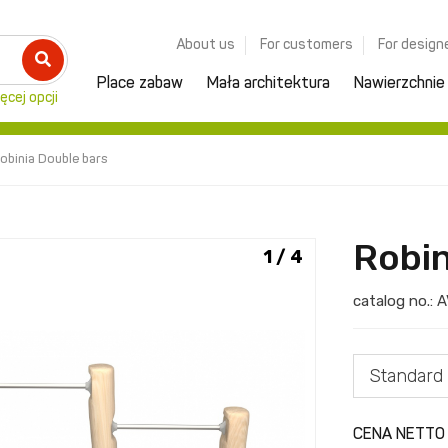
About us
For customers
For design
Place zabaw
Mała architektura
Nawierzchnie
ęcej opcji
obinia Double bars
Robin
1 / 4
catalog no.:
A
Standard
CENA NETTO