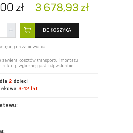
00
zł
3 678,
93
zł
DO KOSZYKA
ostępny na zamówienie
e zawiera kosztów transportu i montażu
ia, który wyliczany jest indywidualnie.
 dla
2
dzieci
wiekowa
3-12 lat
estawu:
a: