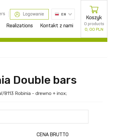
ers
Logowanie
EN
Koszyk
0 products
Realizations
Kontakt z nami
0, 00 PLN
ia Double bars
V/8113
Robinia - drewno + inox
;
CENA BRUTTO